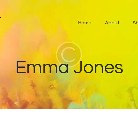
Home
Home
About
S
About
Shows
Blog
Emma Jones
Features
Contacts